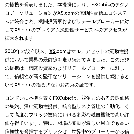
の提携を発表しました。本提携により、FXCubicのテクノ
ロジーソリューションがXS.comの流動性配信エコシステ
ムに統合され、機関投資家およびリテールブローカーに対
してXS.comのプレミアム流動性サービスへのアクセスが
拡大されます。
2010年の設立以来、
XS
.comはマルチアセットの流動性提
供において業界の最前線を走り続けてきました。このたび
の提携は、機関投資家およびリテールブローカーに対し
て、信頼性が高く堅牢なソリューションを提供し続けると
いうXS.comの揺るぎないお約束の証です。
ロンドンに本拠を置くFXCubicは、競争力のある最良価格
の集約、深い流動性提供、統合型リスク管理の自動化、そ
して高度なブリッジ技術における多彩な独自機能で高い評
価を得ています。特に、相場の変動が激しい局面でも高い
信頼性を発揮するブリッジは、世界中のブローカーから信