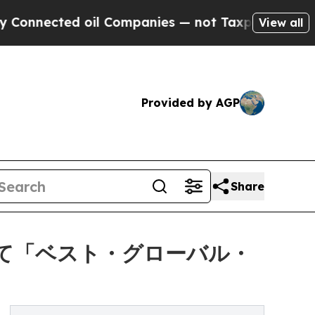
cted oil Companies — not Taxpayers — the Chance
View all
Provided by AGP
Share
にて「ベスト・グローバル・