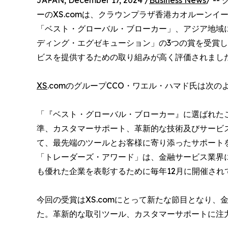
JAPAN, December 17, 2024 /
Business News
/ 
ーのXS.comは、クラウンプラザ香港カオルーンイ
「ベスト・グローバル・ブローカー」、アジア地域
ディング・エグゼキューション」の3つの賞を受賞
ビスを提供するための取り組みが高く評価されまし
XS
.comのグループCCO・ワエル・ハマド氏は次の
「『ベスト・グローバル・ブローカー』に選ばれた
準、カスタマーサポート、革新的な技術及びサービ
て、最先端のツールとお客様に寄り添ったサポート
「トレーダーズ・アワード」は、金融サービス業界
も優れた企業を表彰するために毎年12月に開催され
今回の受賞はXS.comにとって新たな節目となり
た。革新的な取引ツール、カスタマーサポートに注