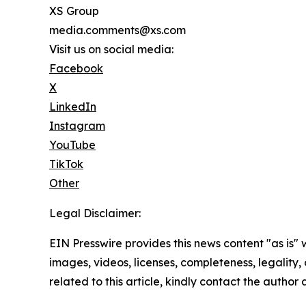
XS Group
media.comments@xs.com
Visit us on social media:
Facebook
X
LinkedIn
Instagram
YouTube
TikTok
Other
Legal Disclaimer:
EIN Presswire provides this news content "as is" 
images, videos, licenses, completeness, legality, o
related to this article, kindly contact the author