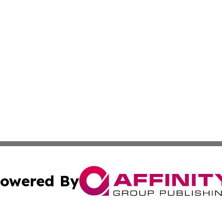
owered By
ubmit Press Release
Terms & Conditions
Copyright/DMCA